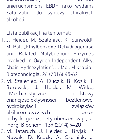
unieruchomiony EBDH jako wydajny
katalizator do syntezy chiralnych
alkoholi.
Lista publikacji na ten temat:
J. Heider, M. Szaleniec, K. Sünwoldt,
M. Boll, „Ethylbenzene Dehydrogenase
and Related Molybdenum Enzymes
Involved in Oxygen-Independent Alkyl
Chain Hydroxylation”, J. Mol. Mikrobiol.
Biotechnologia,
26 (2016) 45-62
M. Szaleniec, A. Dudzik, B. Kozik, T.
Borowski, J. Heider, M. Witko,
„Mechanistyczne podstawy
enancjoselektywności beztlenowej
hydroksylacji związków
alkilaromatycznych przez
dehydrogenazę etylobenzenową”, J.
Inorg. Biochem.,
139 (2014) 9
–20​
M. Tataruch, J. Heider, J. Bryjak, P.
Nowak, D. Knack, A. Czerniak, J.