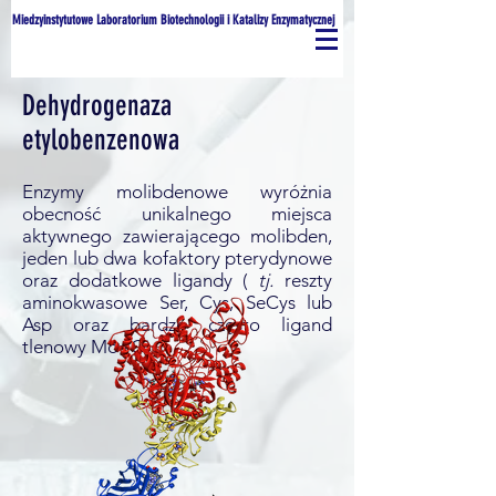
Miedzyinstytutowe Laboratorium Biotechnologii i Katalizy Enzymatycznej
Dehydrogenaza
etylobenzenowa
Enzymy molibdenowe wyróżnia
obecność unikalnego miejsca
aktywnego zawierającego molibden,
jeden lub dwa kofaktory pterydynowe
oraz dodatkowe ligandy (
tj.
reszty
aminokwasowe Ser, Cys, SeCys lub
Asp oraz bardzo często ligand
tlenowy Mo=O)