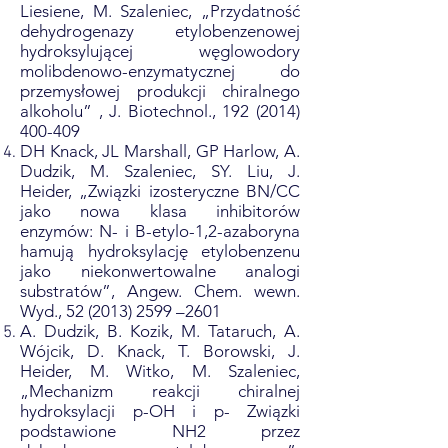
Liesiene, M. Szaleniec, „Przydatność
dehydrogenazy etylobenzenowej
hydroksylującej węglowodory
molibdenowo-enzymatycznej do
przemysłowej produkcji chiralnego
alkoholu” , J. Biotechnol.,
192 (2014)
400-409
DH Knack, JL Marshall, GP Harlow, A.
Dudzik, M. Szaleniec, SY. Liu, J.
Heider, „Związki izosteryczne BN/CC
jako nowa klasa inhibitorów
enzymów: N- i B-etylo-1,2-azaboryna
hamują hydroksylację etylobenzenu
jako niekonwertowalne analogi
substratów”, Angew. Chem. wewn.
Wyd.,
52 (2013) 2599
–2601
A. Dudzik, B. Kozik, M. Tataruch, A.
Wójcik, D. Knack, T. Borowski, J.
Heider, M. Witko, M. Szaleniec,
„Mechanizm reakcji chiralnej
hydroksylacji p-OH i p- Związki
podstawione NH2 przez