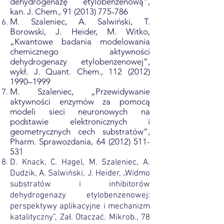
dehydrogenazę etylobenzenową”,
kan. J. Chem.,
91 (2013) 775-786
M. Szaleniec, A. Salwiński, T.
Borowski, J. Heider, M. Witko,
„Kwantowe badania modelowania
chemicznego aktywności
dehydrogenazy etylobenzenowej”,
wykł. J. Quant. Chem.,
112 (2012)
1990
–1999
M. Szaleniec, „Przewidywanie
aktywności enzymów za pomocą
modeli sieci neuronowych na
podstawie elektronicznych i
geometrycznych cech substratów”,
Pharm. Sprawozdania,
64 (2012) 511-
531
D. Knack, C. Hagel, M. Szaleniec, A.
Dudzik, A. Salwiński, J. Heider, „Widmo
substratów i inhibitorów
dehydrogenazy etylobenzenowej:
perspektywy aplikacyjne i mechanizm
katalityczny”, Zał. Otaczać. Mikrob.,
78