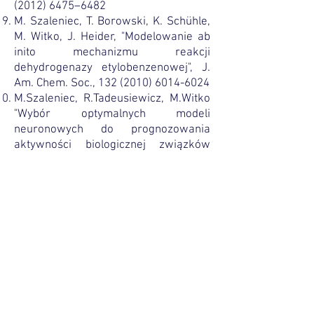
(2012) 6475
–6482
M. Szaleniec, T. Borowski, K. Schühle,
M. Witko, J. Heider, "Modelowanie ab
inito mechanizmu reakcji
dehydrogenazy etylobenzenowej", J.
Am. Chem. Soc.,
132 (2010) 6014-6024
M.Szaleniec, R.Tadeusiewicz, M.Witko
"Wybór optymalnych modeli
neuronowych do prognozowania
aktywności biologicznej związków
chemicznych", Neurocomputing,
72
(2008) 241-256
M.Szaleniec, M.Witko, J.Heider
"Kwantowe modelowanie chemiczne
mechanizmu rozszczepiania CH w
utlenianiu etylobenzenu i jego
pochodnych przez dehydrogenazę
etylobenzenową", J. Mol. Kat. A,
286
(2008) 128-136
M. Szaleniec, C. Hagel, M. Menke, P.