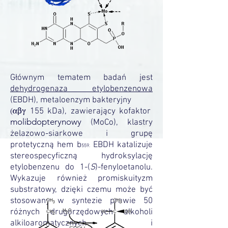
Głównym tematem badań jest
dehydrogenaza etylobenzenowa
(EBDH), metaloenzym bakteryjny
155 kDa), zawierający kofaktor
(abg
molibdopterynowy
(MoCo), klastry
żelazowo-siarkowe i
grupę
protetyczn
ą hem b
EBDH katalizuje
559.
stereospecyficzną hydroksylację
etylobenzenu do 1-(
S
)-fenyloetanolu.
Wykazuje również promiskuityzm
substratowy, dzięki czemu może być
stosowany w syntezie prawie 50
różnych drugorzędowych alkoholi
alkiloaromatycznych i