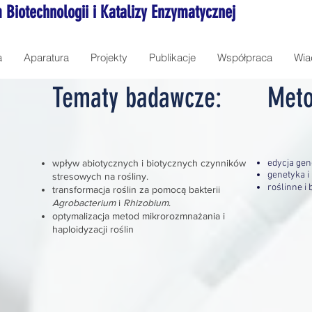
 Biotechnologii i Katalizy Enzymatycznej
a
Aparatura
Projekty
Publikacje
Współpraca
Wia
Tematy badawcze:
Meto
wpływ abiotycznych i biotycznych czynników
edycja ge
genetyka i
stresowych na rośliny.
roślinne i 
transformacja roślin za pomocą bakterii
Agrobacterium
i
Rhizobium
.
optymalizacja metod mikrorozmnażania i
haploidyzacji roślin