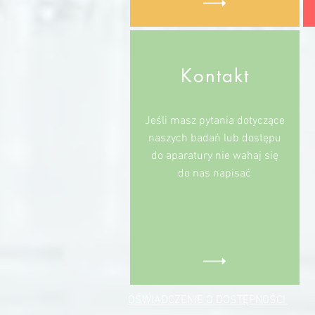
Kontakt
Jeśli masz pytania dotyczące
naszych badań lub dostępu
do aparatury nie wahaj się
do nas napisać
OŚWIADCZENIE O DOSTĘPNOŚCI