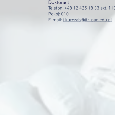
Doktorant
Telefon:
+48 12 425 18 33 ext. 11
Pokój: 010
E-mail:
j.kurczab@ifr-pan.edu.pl