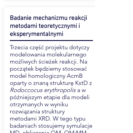
Badanie mechanizmu reakcji
metodami teoretycznymi i
eksperymentalnymi
Trzecia część projektu dotyczy
modelowania molekularnego
możliwych ścieżek reakcji. Na
początek będziemy stosować
model homologiczny AcmB
oparty o znaną strukturę KstD z
Rodoccocus erythropolis
a w
późniejszym etapie dla modeli
otrzymanych w wyniku
rozwiązania struktury
metodami XRD. W tego typu
badaniach stosujemy symulacje
MD, obliczenia QM, QM:MM