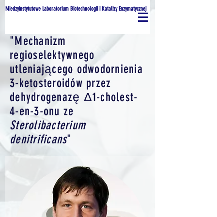
Miedzyinstytutowe Laboratorium Biotechnologii i Katalizy Enzymatycznej
"Mechanizm
regioselektywnego
utleniającego odwodornienia
3-ketosteroidów przez
dehydrogenazę Δ1-cholest-
4-en-3-onu ze
Sterolibacterium
denitrificans
"